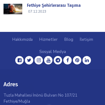
Fethiye Şehirlerarası Taşıma
icon
07.12.2023
Hakkımızda
Hizmetler
Blog
İletişim
Sosyal Medya
facebook
twitter
instagram
youtube
telegram
facebook
pinterest
linkedin
Adres
Tuzla Mahallesi İnönü Bulvarı No 107/21
Fethiye/Muğla